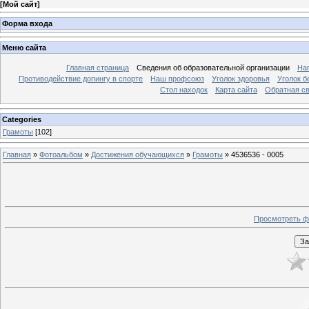
[
Мой сайт
]
Форма входа
Меню сайта
Главная страница
Сведения об образовательной организации
На
Противодействие допингу в спорте
Наш профсоюз
Уголок здоровья
Уголок б
Стол находок
Карта сайта
Обратная с
Categories
Грамоты
[102]
Главная
»
Фотоальбом
»
Достижения обучающихся
»
Грамоты
» 4536536 - 0005
Просмотреть ф