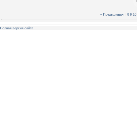
« Предыдущая
|
8
9
10
Полная версия сайта