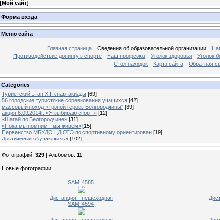
[
Мой сайт
]
Форма входа
Меню сайта
Главная страница
Сведения об образовательной организации
На
Противодействие допингу в спорте
Наш профсоюз
Уголок здоровья
Уголок б
Стол находок
Карта сайта
Обратная с
Categories
Туристский этап XIII спартакиады
[69]
56 городские туристские соревнования учащихся
[42]
массовый поход «Тропой героев Белгородчины"
[39]
акция 6.09.2014г. «Я выбираю спорт!»
[12]
«Шагай по Белгородчине»
[31]
«Пока мы помним - мы живем»
[15]
Первенство МБУДО ЦДЮТЭ по спортивному ориентирован
[19]
Достижения обучающихся
[102]
Фотографий:
329
| Альбомов:
11
Новые фотографии
SAM_4585
Дистанция – пешеходная
Дис
SAM_4594
Дистанция – пешеходная
Дис