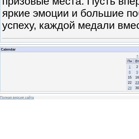
призовые места. Пусть впе
яркие эмоции и большие п
успеху, каждой медали вме
Calendar
«
Пн
Вт
1
2
8
9
15
16
22
23
29
30
Полная версия сайта