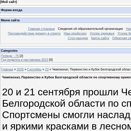
[
Мой сайт
]
Форма входа
Меню сайта
Главная страница
Сведения об образовательной организации
На
Противодействие допингу в спорте
Наш профсоюз
Уголок здоровья
Уголок б
Стол находок
Карта сайта
Обратная с
Categories
Победе - 75
[2]
Год педагога и наставника 2023
[0]
Главная
»
2025
»
Сентябрь
»
23
» Чемпионат, Первенство и Кубок Белгородской обла
Чемпионат, Первенство и Кубок Белгородской области по спортивному орие
20 и 21 сентября прошли Ч
Белгородской области по с
Спортсмены смогли наслад
и яркими красками в лесно