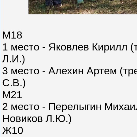
М18
1 место - Яковлев Кирилл 
Л.И.)
3 место - Алехин Артем (т
С.В.)
М21
2 место - Перелыгин Михаи
Новиков Л.Ю.)
Ж10