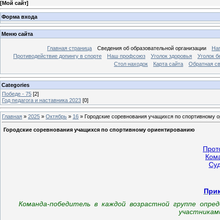
[
Мой сайт
]
Форма входа
Меню сайта
Главная страница
Сведения об образовательной организации
На
Противодействие допингу в спорте
Наш профсоюз
Уголок здоровья
Уголок б
Стол находок
Карта сайта
Обратная с
Categories
Победе - 75
[2]
Год педагога и наставника 2023
[0]
Главная
»
2025
»
Октябрь
»
16
» Городские соревнования учащихся по спортивному 
Городские соревнования учащихся по спортивному ориентированию
Прот
Ком
Суд
При
Команда-победитель в каждой возрастной группе опред
участниками