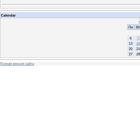
Calendar
Пн
Вт
6
7
13
14
20
21
27
28
Полная версия сайта