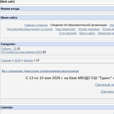
[
Мой сайт
]
Форма входа
Меню сайта
Главная страница
Сведения об образовательной организации
На
Противодействие допингу в спорте
Наш профсоюз
Уголок здоровья
Уголок б
Стол находок
Карта сайта
Обратная с
Categories
Победе - 75
[2]
Год педагога и наставника 2023
[0]
Главная
»
2026
»
Апрель
»
23
66-е городские туристские соревнования школьников
С 13 по 15 мая 2026 г. на базе МБУДО СШ "Турист" 
Сводный п
Сводн
Calendar