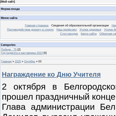
[
Мой сайт
]
Форма входа
Меню сайта
Главная страница
Сведения об образовательной организации
На
Противодействие допингу в спорте
Наш профсоюз
Уголок здоровья
Уголок б
Стол находок
Карта сайта
Обратная с
Categories
Победе - 75
[2]
Год педагога и наставника 2023
[0]
Главная
»
2025
»
Октябрь
»
03
Награждение ко Дню Учителя
2 октября в Белгородско
прошел праздничный конце
Глава администрации Бел